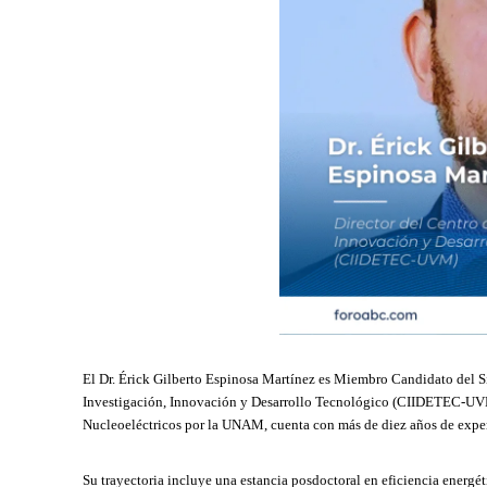
El Dr. Érick Gilberto Espinosa Martínez es Miembro Candidato del Si
Investigación, Innovación y Desarrollo Tecnológico (CIIDETEC-UVM)
Nucleoeléctricos por la UNAM, cuenta con más de diez años de experi
Su trayectoria incluye una estancia posdoctoral en eficiencia ener