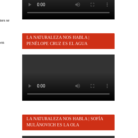
nes se
LA NATURALEZA NOS HABLA |
 en
PENÉLOPE CRUZ ES EL AGUA
LA NATURALEZA NOS HABLA | SOFÍA
MULÁNOVICH ES LA OLA