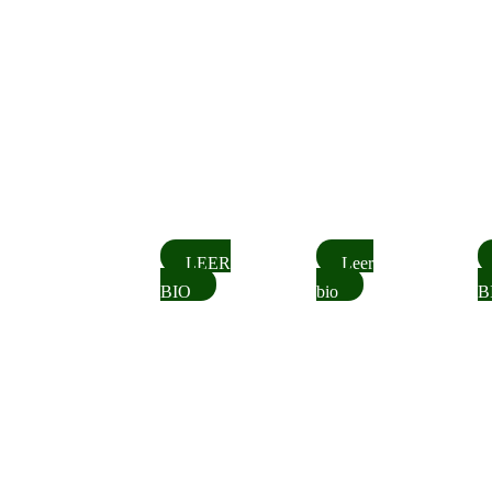
LEER
Leer
BIO
bio
B