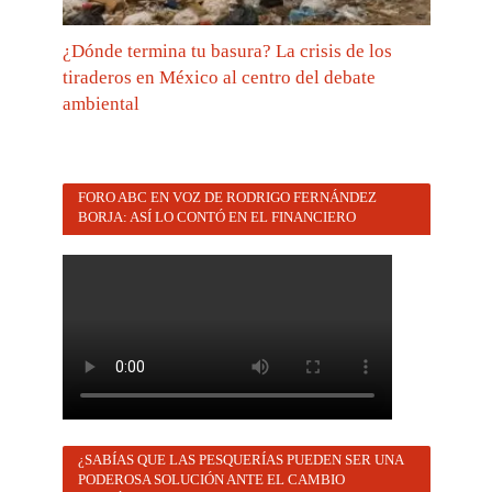
¿Dónde termina tu basura? La crisis de los
tiraderos en México al centro del debate
ambiental
FORO ABC EN VOZ DE RODRIGO FERNÁNDEZ
BORJA: ASÍ LO CONTÓ EN EL FINANCIERO
¿SABÍAS QUE LAS PESQUERÍAS PUEDEN SER UNA
PODEROSA SOLUCIÓN ANTE EL CAMBIO