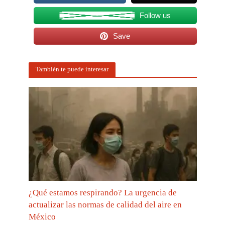
Follow us
Save
También te puede interesar
¿Qué estamos respirando? La urgencia de
actualizar las normas de calidad del aire en
México