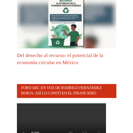
Del desecho al recurso: el potencial de la
economía circular en México
FORO ABC EN VOZ DE RODRIGO FERNÁNDEZ
BORJA: ASÍ LO CONTÓ EN EL FINANCIERO